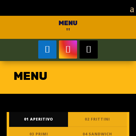
MENU
"
MENU
01 APERITIVO
02 FRITTINI
03 PRIMI
04 SANDWICH